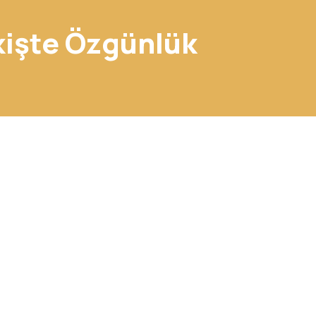
kişte
Özgünlük