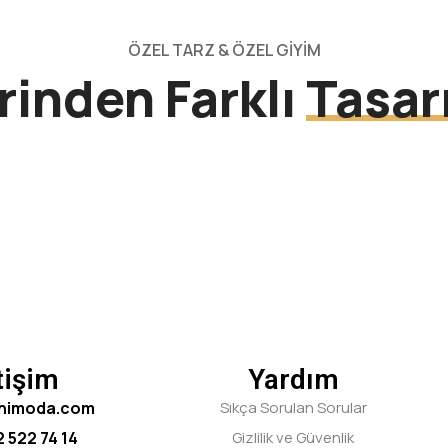
ÖZEL TARZ & ÖZEL GIYIM
irinden Farklı
Tasar
tişim
Yardım
chimoda.com
Sıkça Sorulan Sorular
 522 74 14
Gizlilik ve Güvenlik