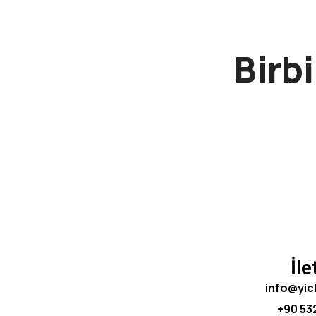
Birb
İle
info@yi
+90 532