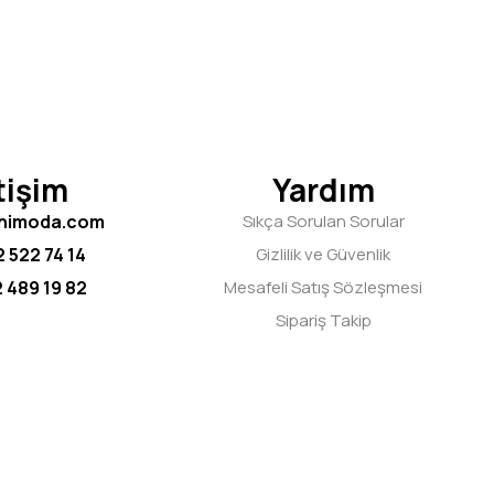
tişim
Yardım
chimoda.com
Sıkça Sorulan Sorular
 522 74 14
Gizlilik ve Güvenlik
 489 19 82
Mesafeli Satış Sözleşmesi
Sipariş Takip
Yichi Moda © 2023 Tüm Hakları Saklıdır.