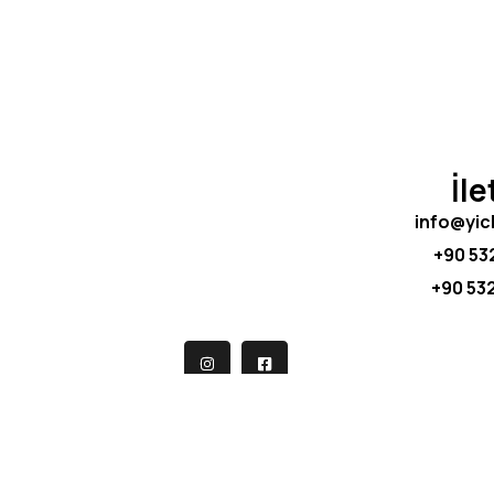
İle
info@yi
+90 532
+90 532