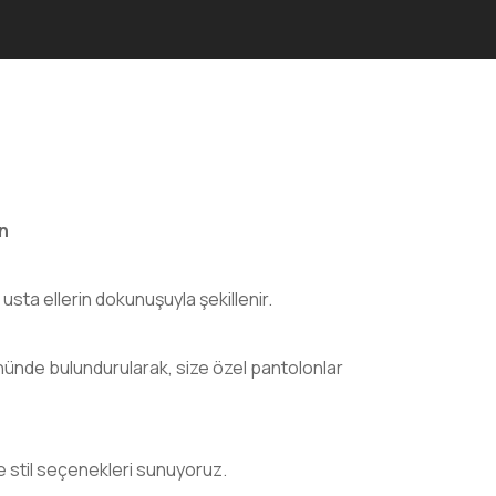
n
e usta ellerin dokunuşuyla şekillenir.
önünde bulundurularak, size özel pantolonlar
 stil seçenekleri sunuyoruz.