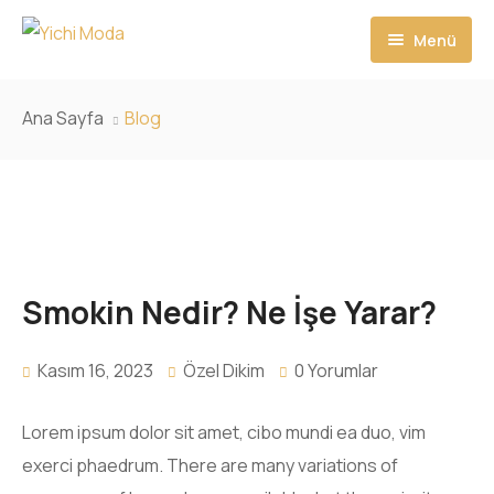
Menü
Ana Sayfa
Ana Sayfa
Blog
Hizmetlerimiz
Ürünler
Randevu
Smokin Nedir? Ne İşe Yarar?
Hakkımızda
İletişim
Kasım 16, 2023
Özel Dikim
0 Yorumlar
Lorem ipsum dolor sit amet, cibo mundi ea duo, vim
exerci phaedrum. There are many variations of