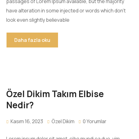
passages of Lorem Ipsum available, but the majority
have alteration in some injected or words which don’t
look even slightly believable
Daha fazla oku
Özel Dikim Takım Elbise
Nedir?
Kasım 16, 2023
Özel Dikim
0 Yorumlar
Lorem ipsum dolor sit amet, cibo mundi ea duo, vim