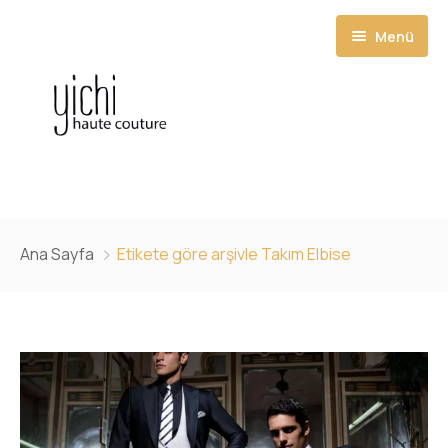
Menü
Ana Sayfa
Ana Sayfa
Etikete göre arşivle Takım Elbise
Hizmetlerimiz
Ürünler
Randevu
Hakkımızda