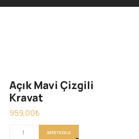
Açık Mavi Çizgili
Kravat
959,00
₺
SEPETE EKLE