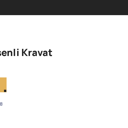
enli Kravat
28